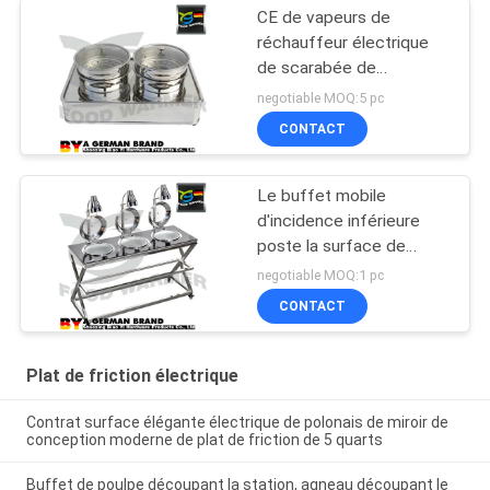
CE de vapeurs de
réchauffeur électrique
de scarabée de
rectangle le double a
negotiable MOQ:5 pc
délivré un certificat 220v
CONTACT
50Hz 400w
Le buffet mobile
d'incidence inférieure
poste la surface de
polissage de preuve
negotiable MOQ:1 pc
d'huile de structure
CONTACT
compacte
Plat de friction électrique
Contrat surface élégante électrique de polonais de miroir de
conception moderne de plat de friction de 5 quarts
Buffet de poulpe découpant la station, agneau découpant le