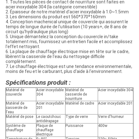
1. Toutes les pièces de contact de nourriture sont faites en
acier inoxydable 304 (la catégorie comestible)
2. Épaisseur de notre matériel d'acier inoxydable à 1.0~1.5mm
3. Les dimensions du produit est 560*370*160mm
4. Conception machenical unique de couvercle qui assurent le
temps de longue durée de l'utilisation (10 years+, de 8 ans de
circuit qu'hydraulique plus long)
5. Unique démantelez la conception du couvercle in/take
totalement mis, fournissez un entretien facile et accomplissez
l'effet nettoyant.
6. La plaque de chauffage électrique mise en tête sur le cadre,
libèrent la casserole de l'eau du nettoyage difficile
complètement.
7. Le chauffage électrique est une tendance environnementale,
moins de feu et le carburant, plus d'aide à l'environnement.
Spécifications produit :
Matériel de
Acier inoxydable
Matériel de
Acier inoxydable 304
couvercle
304
casserole de
nourriture
Matériel de
Acier inoxydable
Matériel de cadre
Acier inoxydable 201
casserole de
201
l'eau
Matériel de pose
Le caoutchouc
Type de verre
Verre d'humeur
antidérapage
Système de
Plaque de
Puissance
400w
chauffage
chauffage
électrique