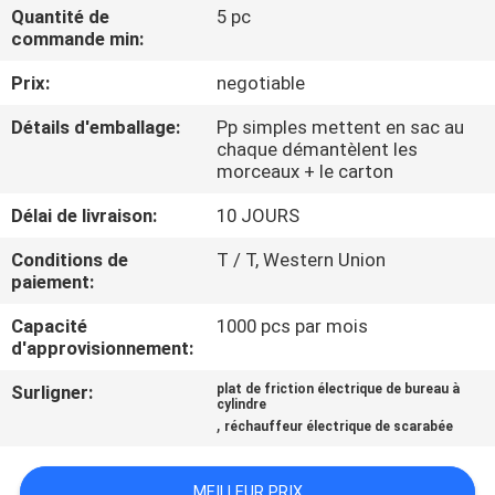
Quantité de
5 pc
commande min:
CONTRÔLE
Prix:
negotiable
DE
QUALITÉ
Détails d'emballage:
Pp simples mettent en sac au
chaque démantèlent les
morceaux + le carton
CONTACTEZ-
Délai de livraison:
10 JOURS
NOUS
Conditions de
T / T, Western Union
paiement:
DEMANDEZ
Capacité
1000 pcs par mois
UNE
d'approvisionnement:
CITATION
Surligner:
plat de friction électrique de bureau à
cylindre
,
réchauffeur électrique de scarabée
PLAN
DU
MEILLEUR PRIX