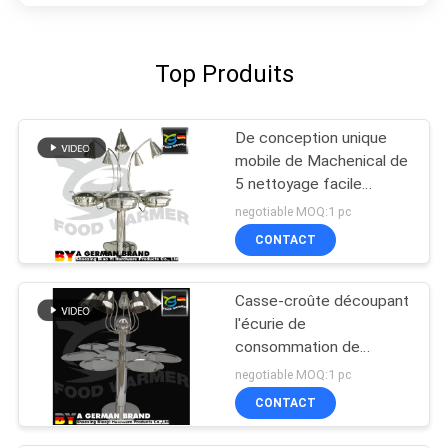
Top Produits
De conception unique
mobile de Machenical de
5 nettoyage facile
stations de buffet de
negotiable MOQ:1 pc
base de roues
CONTACT
Casse-croûte découpant
l'écurie de
consommation de
puissance faible de
negotiable MOQ:1 pc
puissance de la lampe de
CONTACT
chaleur de station 200W