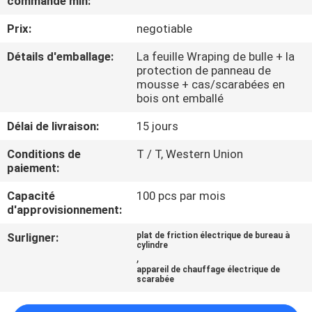
commande min:
Prix:
negotiable
CONTRÔLE
DE
Détails d'emballage:
La feuille Wraping de bulle + la
protection de panneau de
QUALITÉ
mousse + cas/scarabées en
bois ont emballé
CONTACTEZ-
Délai de livraison:
15 jours
NOUS
Conditions de
T / T, Western Union
paiement:
DEMANDEZ
Capacité
100 pcs par mois
d'approvisionnement:
UNE
CITATION
Surligner:
plat de friction électrique de bureau à
cylindre
,
appareil de chauffage électrique de
scarabée
PLAN
DU