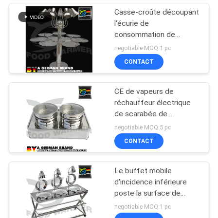
Casse-croûte découpant
l'écurie de
consommation de
puissance faible de
negotiable MOQ:1 pc
puissance de la lampe de
CONTACT
chaleur de station 200W
CE de vapeurs de
réchauffeur électrique
de scarabée de
rectangle le double a
negotiable MOQ:5 pc
délivré un certificat 220v
CONTACT
50Hz 400w
Le buffet mobile
d'incidence inférieure
poste la surface de
polissage de preuve
negotiable MOQ:1 pc
d'huile de structure