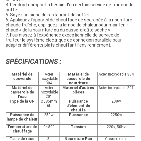
4. L'endroit compact a besoin d'un certain service de traiteur de
buffet
5. Soyez un signe du restaurant de buffet.
6. Appliquez l'appareil de chauffage de scarabée à la nourriture
chaude fraîche, appliquez la lampe de chaleur pour maintenir
chaud « de la nourriture ou du casse-croûte sèche »
7. Fournissez à l'expérience exceptionnelle de service de
traiteur le système électrique de connexion parallèle pour
adapter différents plats chauffant l'environnement.
SPÉCIFICATIONS :
Matériel de
Acier
Matériel de
Acier inoxydable 304
couvercle
inoxydable
casserole de
304
nourriture
Matériel de
Acier
Matériel d'autres
Acier inoxydable 201
casserole de
inoxydable
pièces
l'eau
201
Type de la GN
Ø385mm
Puissance
200w
6L
d'élément de
chauffe
Puissance de
250w
Puissance
2250w
lampe de chaleur
Température de
0~80°
Tension
220v, 50Hz
chauffage
Taille de roue
3"
Nourriture Pan
Casserole en