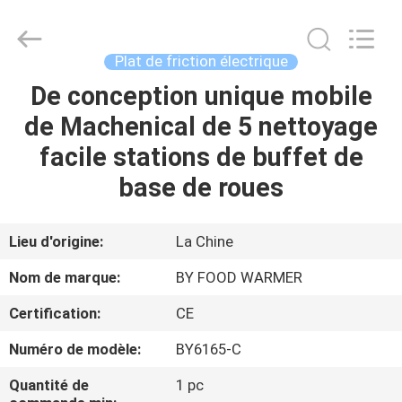
2025
Shaoxing
Biaoyi
Hardware
Products
Plat de friction électrique
Co.,Ltd.
All
Rights
De conception unique mobile
MAISON
Reserved.
de Machenical de 5 nettoyage
PRODUITS
facile stations de buffet de
base de roues
AU
SUJET
Lieu d'origine:
La Chine
DE
Nom de marque:
BY FOOD WARMER
NOUS
Certification:
CE
Numéro de modèle:
BY6165-C
VISITE
D'USINE
Quantité de
1 pc