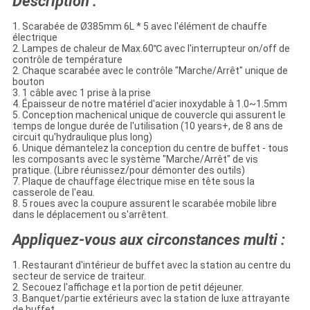
Description :
1. Scarabée de Ø385mm 6L * 5 avec l'élément de chauffe
électrique
2. Lampes de chaleur de Max.60℃ avec l'interrupteur on/off de
contrôle de température
2. Chaque scarabée avec le contrôle "Marche/Arrêt" unique de
bouton
3. 1 câble avec 1 prise à la prise
4. Épaisseur de notre matériel d'acier inoxydable à 1.0~1.5mm
5. Conception machenical unique de couvercle qui assurent le
temps de longue durée de l'utilisation (10 years+, de 8 ans de
circuit qu'hydraulique plus long)
6. Unique démantelez la conception du centre de buffet - tous
les composants avec le système "Marche/Arrêt" de vis
pratique. (Libre réunissez/pour démonter des outils)
7. Plaque de chauffage électrique mise en tête sous la
casserole de l'eau.
8. 5 roues avec la coupure assurent le scarabée mobile libre
dans le déplacement ou s'arrêtent.
Appliquez-vous aux circonstances multi :
1. Restaurant d'intérieur de buffet avec la station au centre du
secteur de service de traiteur.
2. Secouez l'affichage et la portion de petit déjeuner.
3. Banquet/partie extérieurs avec la station de luxe attrayante
de buffet.