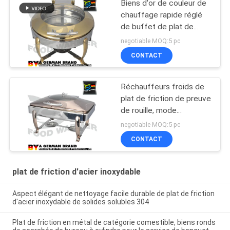
Biens d'or de couleur de
chauffage rapide réglé
de buffet de plat de
friction de nourriture
negotiable MOQ:5 pc
pour la cuisine
CONTACT
Réchauffeurs froids de
plat de friction de preuve
de rouille, mode
électrique d'appareil de
negotiable MOQ:5 pc
chauffage de plat de
CONTACT
friction
plat de friction d'acier inoxydable
Aspect élégant de nettoyage facile durable de plat de friction
d'acier inoxydable de solides solubles 304
Plat de friction en métal de catégorie comestible, biens ronds