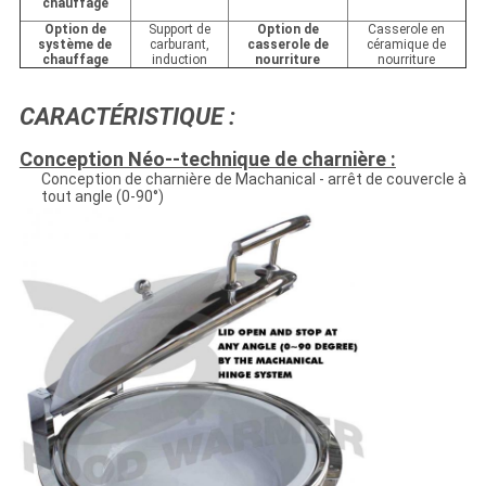
chauffage
Option de
Support de
Option de
Casserole en
système de
carburant,
casserole de
céramique de
chauffage
induction
nourriture
nourriture
CARACTÉRISTIQUE :
Conception Néo--technique de charnière :
Conception de charnière de Machanical - arrêt de couvercle à
tout angle (0-90°)