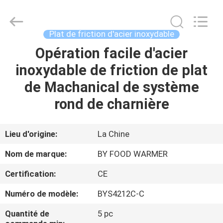
2025
Shaoxing
Biaoyi
Hardware
Products
Plat de friction d'acier inoxydable
Co.,Ltd.
All
Rights
Opération facile d'acier
MAISON
Reserved.
inoxydable de friction de plat
PRODUITS
de Machanical de système
rond de charnière
AU
SUJET
Lieu d'origine:
La Chine
DE
Nom de marque:
BY FOOD WARMER
NOUS
Certification:
CE
Numéro de modèle:
BYS4212C-C
VISITE
D'USINE
Quantité de
5 pc