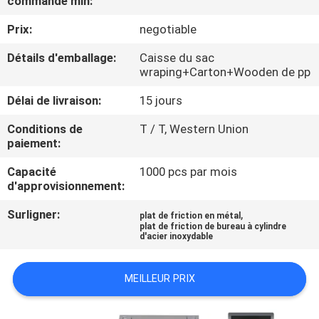
commande min:
Prix:
negotiable
CONTRÔLE
DE
Détails d'emballage:
Caisse du sac
wraping+Carton+Wooden de pp
QUALITÉ
Délai de livraison:
15 jours
CONTACTEZ-
Conditions de
T / T, Western Union
paiement:
NOUS
Capacité
1000 pcs par mois
d'approvisionnement:
DEMANDEZ
Surligner:
,
plat de friction en métal
UNE
plat de friction de bureau à cylindre
d'acier inoxydable
CITATION
MEILLEUR PRIX
PLAN
DU