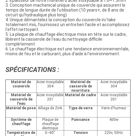
2. Épaisseur de notre matériel d'acier inoxydable à 1.0~1.5mm
3. Conception machenical unique de couvercle qui assurent le
temps de longue durée de l'utilisation (10 years+, de 8 ans de
circuit qu'hydraulique plus long)
4. Unique démantelez la conception du couvercle in/take
totalement mis, fournissez un entretien facile et accomplissez
l'effet nettoyant.
5. La plaque de chauffage électrique mise en tête sur le cadre,
libèrent la casserole de l'eau du nettoyage difficile
complètement.
6. Le chauffage électrique est une tendance environnementale,
moins de feu et le carburant, plus d'aide à l'environnement.
SPÉCIFICATIONS :
Matériel de
Acier inoxydable
Matériel de
Acier inoxydable
couvercle
304
casserole de
304
nourriture
Matériel de
Acier inoxydable
Matériel de cadre
Acier inoxydable
casserole de
201
201
l'eau
Matériel de pose
Alliage de Zink
Type de verre
Verre d'humeur
Système de
Plaque de
Puissance
400w
chauffage
chauffage
électrique
Température de
0~80°
Tension
220v, 50Hz